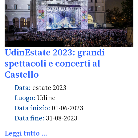
UdinEstate 2023: grandi
spettacoli e concerti al
Castello
Data:
estate 2023
Luogo:
Udine
Data inizio:
01-06-2023
Data fine:
31-08-2023
Leggi tutto …