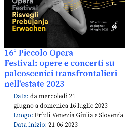
16° Piccolo Opera
Festival: opere e concerti su
palcoscenici transfrontalieri
nell'estate 2023
Data:
da mercoledì 21
giugno a domenica 16 luglio 2023
Luogo:
Friuli Venezia Giulia e Slovenia
Data inizio:
21-06-2023