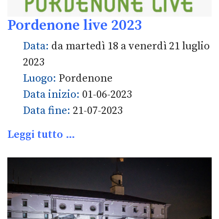
Pordenone live 2023
Data:
da martedì 18 a venerdì 21 luglio
2023
Luogo:
Pordenone
Data inizio:
01-06-2023
Data fine:
21-07-2023
Leggi tutto …