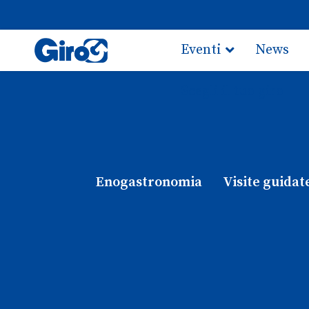
Eventi
News
Scegli il tuo giro
Enogastronomia
Visite guidat