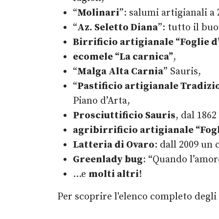
“
Molinari
”: salumi artigianali 
“
Az. Seletto Diana
”: tutto il b
Birrificio artigianale “Foglie d
ecomele “La carnica”
,
“
Malga Alta Carnia
” Sauris,
“
Pastificio artigianale Tradiz
Piano d’Arta,
Prosciuttificio Sauris
, dal 1862
agribirrificio artigianale “Fog
Latteria di Ovaro
: dall 2009 un 
Greenlady bug
: “Quando l’amore
…e
molti altri
!
Per scoprire l'elenco completo degli