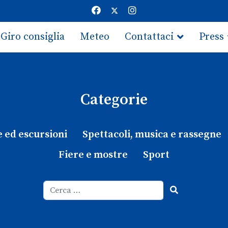
Giro consiglia
Meteo
Contattaci
Press
Categorie
e ed escursioni
Spettacoli, musica e rassegne
Fiere e mostre
Sport
Cerca
Type 2 or more characters for results.