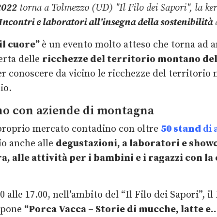
2022
torna a Tolmezzo (UD) "Il Filo dei Sapori", la k
Incontri e laboratori all’insegna della sostenibilità
d
 il cuore”
è un evento molto atteso che torna ad a
erta delle
ricchezze del territorio montano del 
 conoscere da vicino le ricchezze del territorio m
io.
o con aziende di montagna
e proprio mercato contadino con oltre
50 stand
di
io anche alle
degustazioni, a laboratori e show
ra, alle attività per i bambini e i ragazzi con l
00 alle 17.00, nell’ambito del “Il Filo dei Sapori”, 
opone
“Porca Vacca – Storie di mucche, latte e