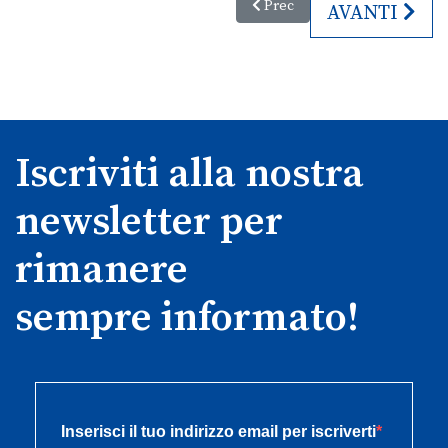
Articolo precedente: Bandiere 
Prec
ARTICOLO S
AVANTI
Iscriviti alla nostra
newsletter per
rimanere
sempre informato!