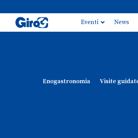
Eventi
News
Scegli il tuo giro
Enogastronomia
Visite guidat