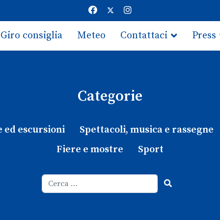
Giro consiglia
Meteo
Contattaci
Press
Categorie
e ed escursioni
Spettacoli, musica e rassegne
Fiere e mostre
Sport
Cerca
Type 2 or more characters for results.