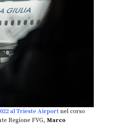
22 al Trieste Airport
nel corso
nte Regione FVG,
Marco