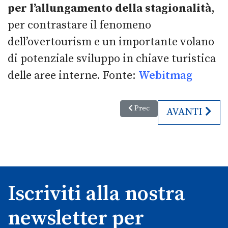
per l’allungamento della stagionalità
,
per contrastare il fenomeno
dell’overtourism e un importante volano
di potenziale sviluppo in chiave turistica
delle aree interne. Fonte:
Webitmag
Articolo precedente: Gabriele S
Prec
ARTICOLO S
AVANTI
Iscriviti alla nostra
newsletter per