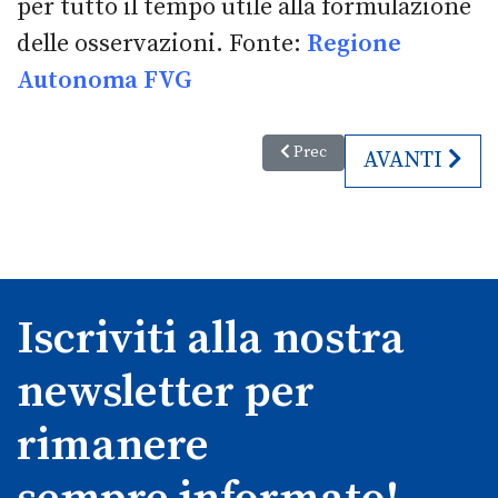
per tutto il tempo utile alla formulazione
delle osservazioni. Fonte:
Regione
Autonoma FVG
Articolo precedente: Anche Tri
Prec
ARTICOLO SU
AVANTI
Iscriviti alla nostra
newsletter per
rimanere