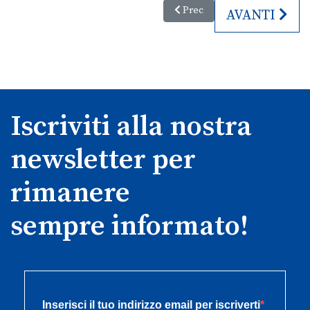
Articolo precedente: Tra Terra
Prec
ARTICOLO SU
AVANTI
Iscriviti alla nostra
newsletter per
rimanere
sempre informato!