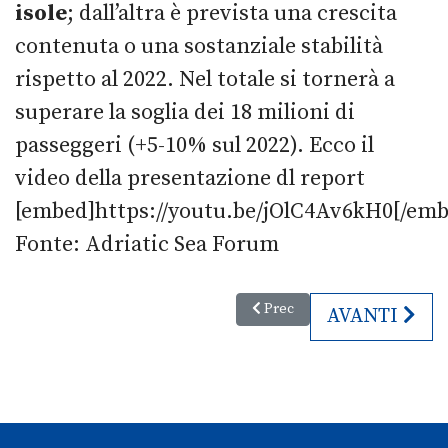
isole
; dall’altra è prevista una crescita
contenuta o una sostanziale stabilità
rispetto al 2022. Nel totale si tornerà a
superare la soglia dei 18 milioni di
passeggeri (+5-10% sul 2022). Ecco il
video della presentazione dl report
[embed]https://youtu.be/jOlC4Av6kH0[/emb
Fonte: Adriatic Sea Forum
Articolo precedente: Strutture r
Prec
ARTICOLO S
AVANTI