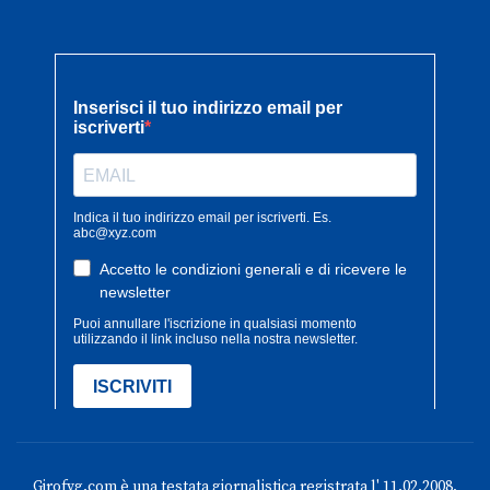
Girofvg.com è una testata giornalistica registrata l' 11.02.2008,