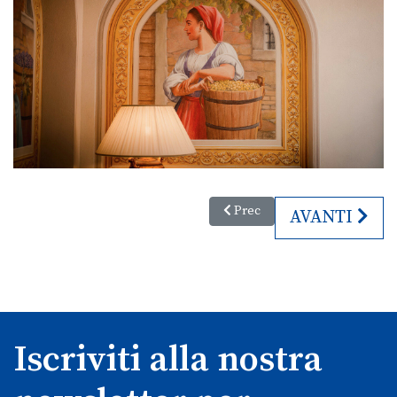
Articolo precedente: Le notti d
Prec
ARTICOLO S
AVANTI
Iscriviti alla nostra