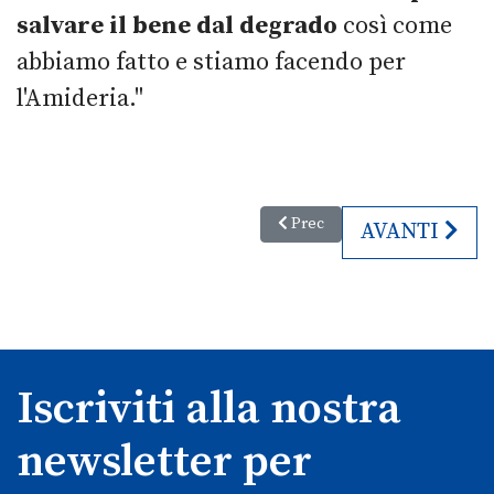
salvare il bene dal degrado
così come
abbiamo fatto e stiamo facendo per
l'Amideria."
Articolo precedente: La ricetta
Prec
ARTICOLO S
AVANTI
Iscriviti alla nostra
newsletter per