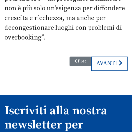
non è più solo un’esigenza per diffondere
crescita e ricchezza, ma anche per
decongestionare luoghi con problemi di
overbooking”.
Articolo precedente: Classifica 
Prec
ARTICOLO S
AVANTI
Iscriviti alla nostra
newsletter per