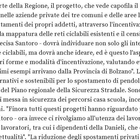
te della Regione, il progetto, che vede capofila 
elle aziende private dei tre comuni e delle aree l
amenti dei propri addetti, attraverso l'incentivazi
mappatura delle reti ciclabili esistenti e il cens
recisa Santoro - dovrà individuare non solo gli in
ciclabili, ma dovrà anche ideare, ed è questo l'asp
iori forme e modalità d'incentivazione, valutando
ottimi esempi arrivano dalla Provincia di Bolzano".
ernativi e sostenibili per lo spostamento di pendol
del Piano regionale della Sicurezza Stradale. Sono
i messa in sicurezza dei percorsi casa scuola, ince
i. "Finora tutti questi progetti hanno riguardato
toro - ora invece ci rivolgiamo all'utenza dei lavo
lavoratori, tra cui i dipendenti della Danieli, che
ttualità". "La riduzione degli spostamenti privat