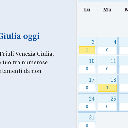
Lu
Ma
Giulia oggi
3
4
1
0
Friuli Venezia Giulia,
10
11
so tuo tra numerose
0
0
untamenti da non
17
18
0
1
24
25
0
0
31
0