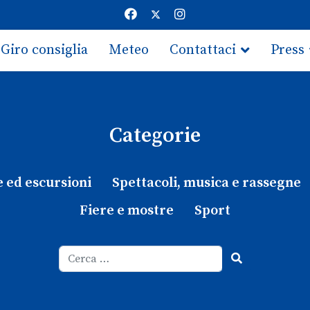
Giro consiglia
Meteo
Contattaci
Press
Categorie
e ed escursioni
Spettacoli, musica e rassegne
Fiere e mostre
Sport
Cerca
Type 2 or more characters for results.