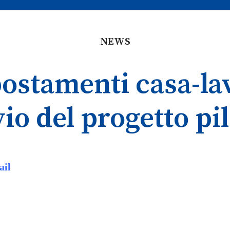
NEWS
postamenti casa-lav
io del progetto pi
ail