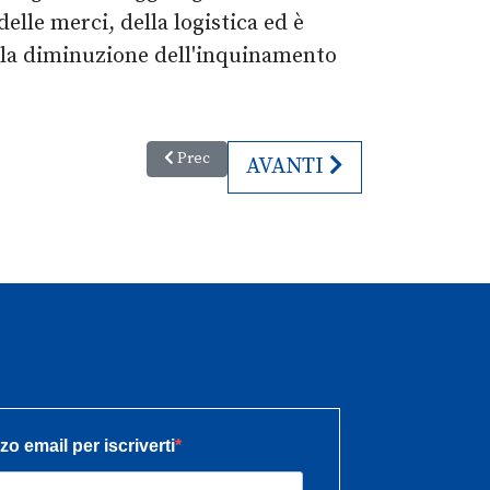
delle merci, della logistica ed è
r la diminuzione dell'inquinamento
Articolo precedente: Cresce l’interesse del co
Prec
ARTICOLO SUCCESSIVO:
AVANTI