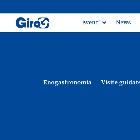
Eventi
News
Scegli il tuo giro
Enogastronomia
Visite guidat