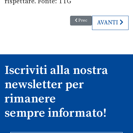
rispettare. Fonte: TTG
Articolo precedente: Verso gli 
Prec
ARTICOLO S
AVANTI
Iscriviti alla nostra
newsletter per
rimanere
sempre informato!