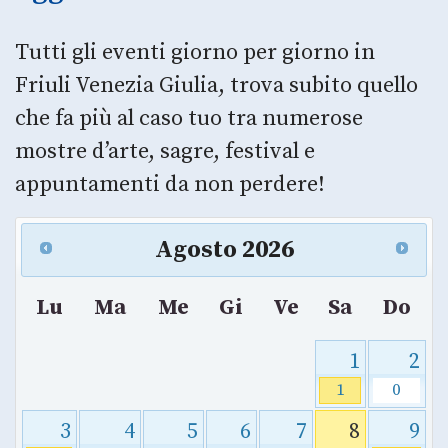
Tutti gli eventi giorno per giorno in
Friuli Venezia Giulia, trova subito quello
che fa più al caso tuo tra numerose
mostre d’arte, sagre, festival e
appuntamenti da non perdere!
Agosto
2026
Lu
Ma
Me
Gi
Ve
Sa
Do
1
2
1
0
3
4
5
6
7
8
9