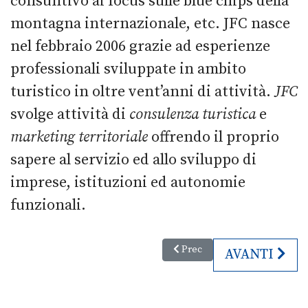
consuntivo ai focus sulle blue chips della
montagna internazionale, etc. JFC nasce
nel febbraio 2006 grazie ad esperienze
professionali sviluppate in ambito
turistico in oltre vent’anni di attività.
JFC
svolge attività di
consulenza turistica
e
marketing territoriale
offrendo il proprio
sapere al servizio ed allo sviluppo di
imprese, istituzioni ed autonomie
funzionali.
Articolo precedente: Mobilità: 
Prec
ARTICOLO SU
AVANTI