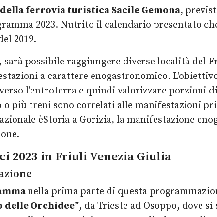
 della ferrovia turistica Sacile Gemona
, previs
rogramma 2023. Nutrito il calendario presentato c
 del 2019.
a, sarà possibile raggiungere diverse località del 
tazioni a carattere enogastronomico. L'obiettivo 
ci verso l'entroterra e quindi valorizzare porzioni
o o più treni sono correlati alle manifestazioni pr
rnazionale èStoria a Gorizia, la manifestazione eno
none.
i 2023 in Friuli Venezia Giulia
azione
gramma
nella prima parte di questa programmazion
o delle Orchidee”
, da Trieste ad Osoppo, dove si