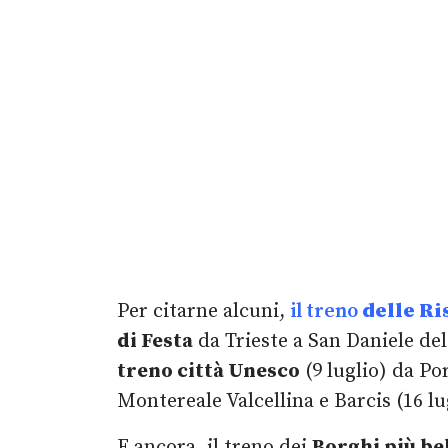
Per citarne alcuni,
il treno
delle Ri
di Festa
da Trieste a San Daniele del 
treno città Unesco
(9 luglio) da P
Montereale Valcellina e Barcis (16 lu
E ancora, il treno dei
Borghi più bell