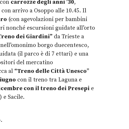
, con
carrozze degli anni ’30
,
con arrivo a Osoppo alle 10.45. Il
uro
(con agevolazioni per bambini
i nonché escursioni guidate all’orto
Treno dei Giardini”
da Trieste a
a nell’omonimo borgo duecentesco,
idata (il parco è di 7 ettari) e una
ositori del mercatino
occa al
“Treno delle Città Unesco
”
giugno
con il treno tra Laguna e
dicembre con il treno dei Presepi
e
 e Sacile.
.