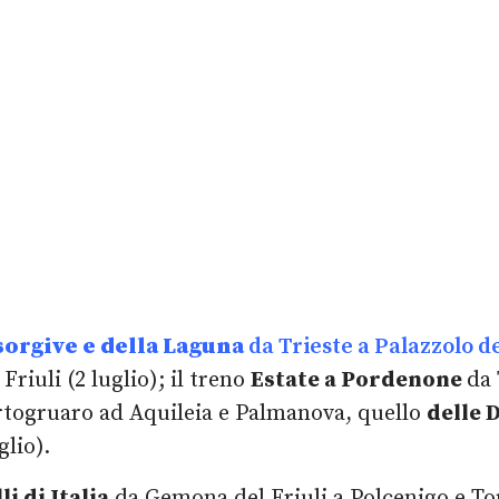
sorgive e della Laguna
da Trieste a Palazzolo de
Friuli (2 luglio); il treno
Estate a Pordenone
da 
ortogruaro ad Aquileia e Palmanova, quello
delle 
glio).
i di Italia
da Gemona del Friuli a Polcenigo e Top