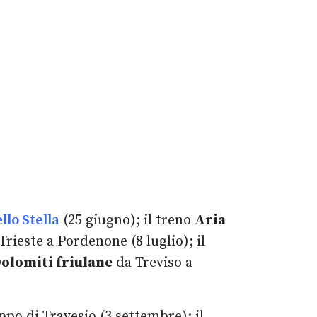
llo Stella
(25 giugno); il treno
Aria
Trieste a Pordenone (8 luglio); il
Dolomiti friulane
da Treviso a
po di Travesio (3 settembre); il