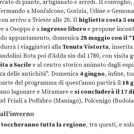
rcato di piante, artigianato e arredi. Il convoglio
e fermando a Monfalcone, Gorizia, Udine e Gemona 
con arrivo a Trieste alle 20. Il
biglietto costa 5 e
dee a Osoppo è a
ingresso libero
e propone incontr
condo appuntamento, domenica
28 maggio con il “
durrà i viaggiatori alla
Tenuta Vistorta
, inserit
ndolini Rota poi d’Adda sin dal 1780, con visita gu
ita a Sacile
e al centro storico animato dagli esp
zza delle antichità”. Domenica
4 giugno
, infine, t
parte del programma di quest’anno partirà il
18 
rano lagunare e Miramare e
si concluderà il 17 
l Friuli a Poffabro (Maniago), Polcenigo (Budoia)
all'inverno
i toccheranno tutta la regione
, tra questi, e solo