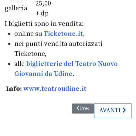
25,00
galleria
+ dp
I biglietti sono in vendita:
online su
Ticketone.it
,
nei punti vendita autorizzati
Ticketone,
alle
biglietterie del Teatro Nuovo
Giovanni da Udine
.
Info:
www.teatroudine.it
Articolo precedente: 31° Festiv
Prec
ARTICOLO SU
AVANTI