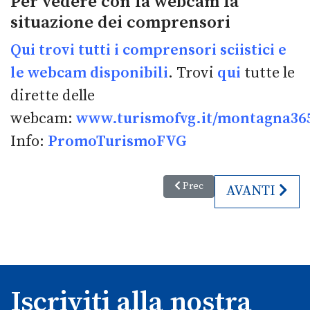
Per vedere con la webcam la
situazione dei comprensori
Qui trovi tutti i comprensori sciistici e
le webcam disponibili
. Trovi
qui
tutte le
dirette delle
webcam:
www.turismofvg.it/montagna3
Info:
PromoTurismoFVG
Articolo precedente: Il Palmanov
Prec
ARTICOLO S
AVANTI
Iscriviti alla nostra