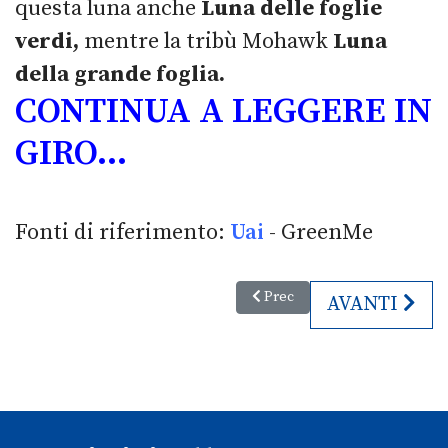
questa luna anche
Luna delle foglie
verdi,
mentre la tribù Mohawk
Luna
della grande foglia.
CONTINUA A LEGGERE IN
GIRO…
Fonti di riferimento:
Uai
- GreenMe
Articolo precedente: Arriva la 
Prec
ARTICOLO S
AVANTI