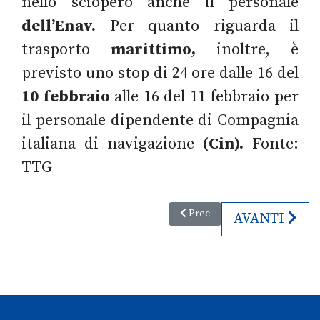
nello sciopero anche il personale
dell’Enav.
Per quanto riguarda il
trasporto
marittimo,
inoltre, è
previsto uno stop di 24 ore dalle 16 del
10 febbraio
alle 16 del 11 febbraio per
il personale dipendente di Compagnia
italiana di navigazione
(Cin).
Fonte:
TTG
Articolo precedente: Aribnb in 
Prec
ARTICOLO S
AVANTI