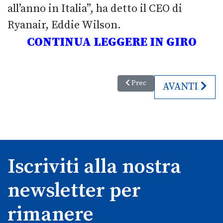
all’anno in Italia”, ha detto il CEO di
Ryanair, Eddie Wilson.
CONTINUA LEGGERE IN GIRO
Articolo precedente: Italiani e v
Prec
ARTICOLO S
AVANTI
Iscriviti alla nostra
newsletter per
rimanere