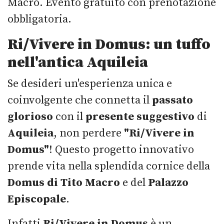
Macro. Evento gratuito con prenotazione
obbligatoria.
Ri/Vivere in Domus: un tuffo
nell'antica Aquileia
Se desideri un'esperienza unica e
coinvolgente che connetta il
passato
glorioso
con il
presente suggestivo
di
Aquileia
, non perdere
"Ri/Vivere in
Domus"
! Questo progetto innovativo
prende vita nella splendida cornice della
Domus di Tito Macro
e del
Palazzo
Episcopale
.
Infatti
Ri/Vivere in Domus
è un