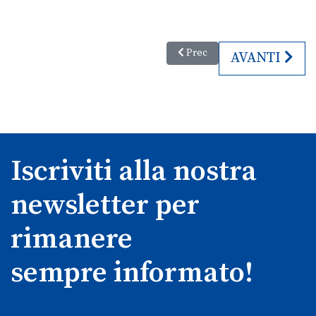
Articolo precedente: Aspettando
Prec
ARTICOLO SU
AVANTI
Iscriviti alla nostra
newsletter per
rimanere
sempre informato!