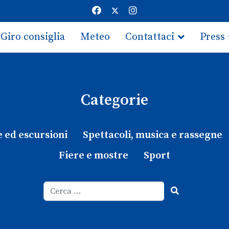
Giro consiglia
Meteo
Contattaci
Press
Categorie
e ed escursioni
Spettacoli, musica e rassegne
Fiere e mostre
Sport
Cerca
Type 2 or more characters for results.