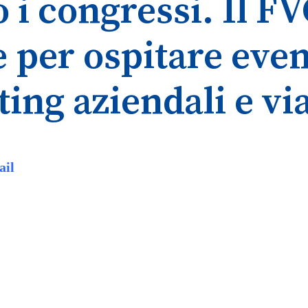
 i congressi. Il FV
 per ospitare even
ing aziendali e via
ail