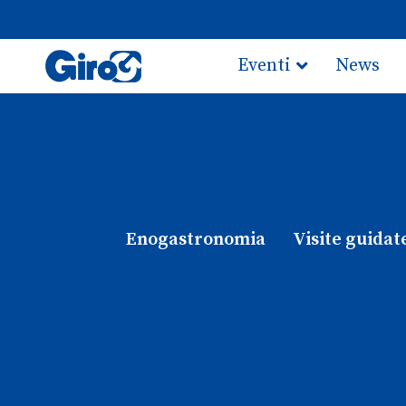
Eventi
News
Scegli il tuo giro
Enogastronomia
Visite guidat