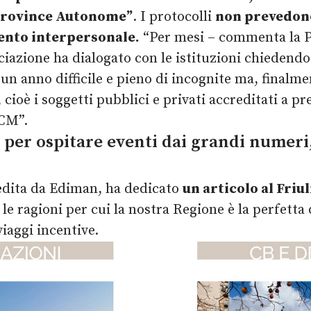
 Province Autonome”
. I protocolli
non prevedono
mento interpersonale.
“Per mesi – commenta la P
ciazione ha dialogato con le istituzioni chiedendo
n anno difficile e pieno di incognite ma, finalme
ioè i soggetti pubblici e privati accreditati a pr
ECM”.
 per ospitare eventi dai grandi numeri
dita da Ediman, ha dedicato
un articolo al Friul
ra le ragioni per cui la nostra Regione è la perfett
iaggi incentive.