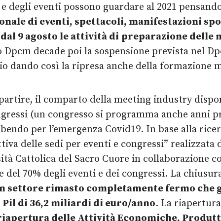
 e degli eventi possono guardare al 2021 pensando
onale di eventi, spettacoli, manifestazioni sp
e
dal 9 agosto le attività di
preparazione delle m
o Dpcm decade poi la sospensione prevista nel Dp
ario dando così la ripresa anche della formazione 
ripartire, il comparto della meeting industry disp
gressi (un congresso si programma anche anni pr
subendo per l’emergenza Covid19. In base alla rice
tiva delle sedi per eventi e congressi” realizzata 
sità Cattolica del Sacro Cuore in collaborazione 
 del 70% degli eventi e dei congressi. La chiusur
un settore rimasto completamente fermo che g
 Pil di 36,2 miliardi di euro/anno
. La riapertur
a riapertura delle Attività Economiche, Produtt