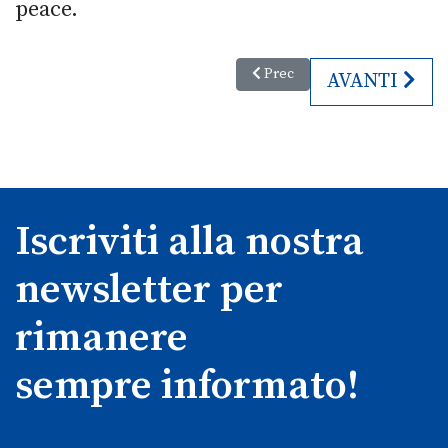
peace.
Articolo precedente: Nuova vit
Prec
ARTICOLO SU
AVANTI
Iscriviti alla nostra
newsletter per
rimanere
sempre informato!