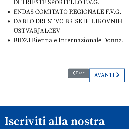
DI TRIESTE SPORTELLO F.V.G.
ENDAS COMITATO REGIONALE F.V.G.
DABLO DRUSTVO BRISKIH LIKOVNIH
USTVARJALCEV
BID23 Biennale Internazionale Donna.
Articolo precedente: Le foglie 
Prec
ARTICOLO SU
AVANTI
Iscriviti alla nostra