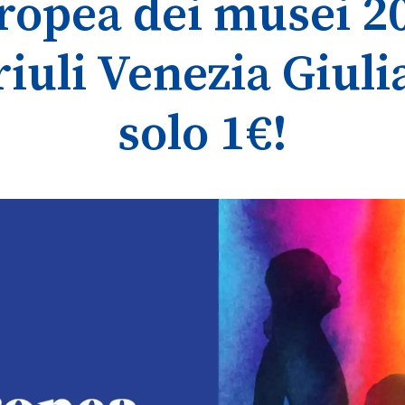
ropea dei musei 2
 Friuli Venezia Giul
solo 1€!