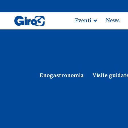
Eventi
News
Scegli il tuo giro
Enogastronomia
Visite guidat