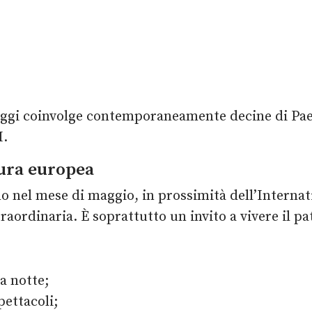
 Oggi coinvolge contemporaneamente decine di Paes
M.
tura europea
no nel mese di maggio, in prossimità dell’Inter
aordinaria. È soprattutto un invito a vivere il p
a notte;
pettacoli;