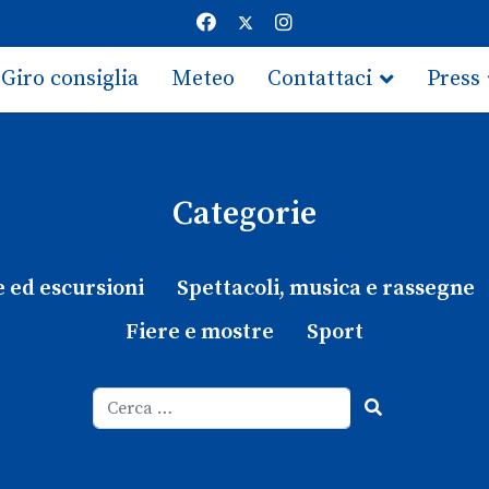
Giro consiglia
Meteo
Contattaci
Press
Categorie
e ed escursioni
Spettacoli, musica e rassegne
Fiere e mostre
Sport
Cerca
Type 2 or more characters for results.