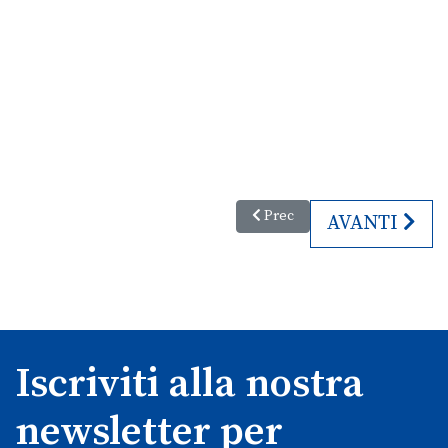
Articolo precedente: La Notte eu
Prec
ARTICOLO SU
AVANTI
Iscriviti alla nostra
newsletter per