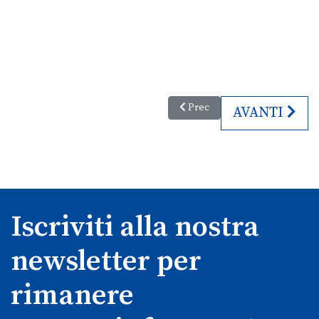
Articolo precedente: Campanili 
Prec
ARTICOLO SU
AVANTI
Iscriviti alla nostra
newsletter per
rimanere