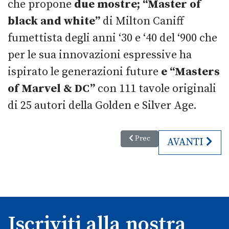
che propone
due mostre; “Master of
black and white”
di Milton Caniff
fumettista degli anni ‘30 e ‘40 del ‘900 che
per le sua innovazioni espressive ha
ispirato le generazioni future
e “Masters
of Marvel & DC”
con 111 tavole originali
di 25 autori della Golden e Silver Age.
Articolo precedente: Accordo A
Prec
ARTICOLO SU
AVANTI
Iscriviti alla nostra