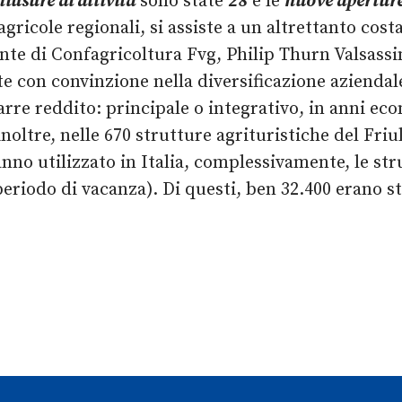
hiusure di attività
sono state
28
e le
nuove apertur
icole regionali, si assiste a un altrettanto costa
te di Confagricoltura Fvg, Philip Thurn Valsassina 
 con convinzione nella diversificazione aziendale
rarre reddito: principale o integrativo, in anni e
noltre, nelle 670 strutture agrituristiche del Friu
hanno utilizzato in Italia, complessivamente, le st
o periodo di vacanza). Di questi, ben 32.400 erano s