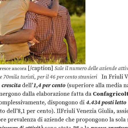
[/caption]
Sale il numero delle aziende attiv
 cresce ancora
In Friuli V
e 70mila turisti, per il 46 per cento stranieri
a
crescita
dell’
1,4 per cento
(superiore alla media na
mergono dalla elaborazione fatta da
Confagricol
e, complessivamente, dispongono di
4.434 posti letto
o dell’8,1 per cento). IlFriuli Venezia Giulia, as
iore prevalenza di aziende che propongono la sola 