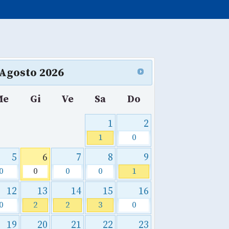
Agosto
2026
Me
Gi
Ve
Sa
Do
1
2
1
0
5
6
7
8
9
0
0
0
0
1
12
13
14
15
16
0
2
2
3
0
19
20
21
22
23