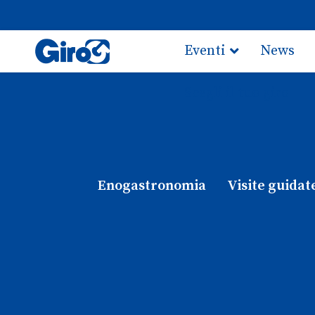
Eventi
News
Scegli il tuo giro
Enogastronomia
Visite guidat