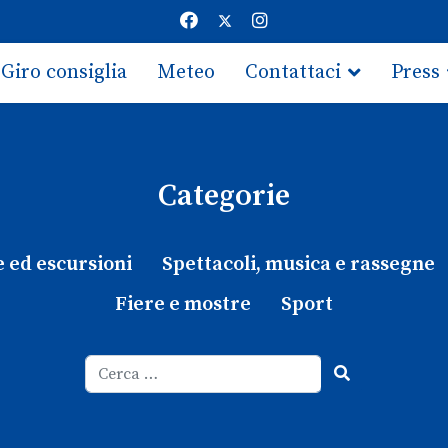
Giro consiglia
Meteo
Contattaci
Press
Categorie
e ed escursioni
Spettacoli, musica e rassegne
Fiere e mostre
Sport
Cerca
Type 2 or more characters for results.