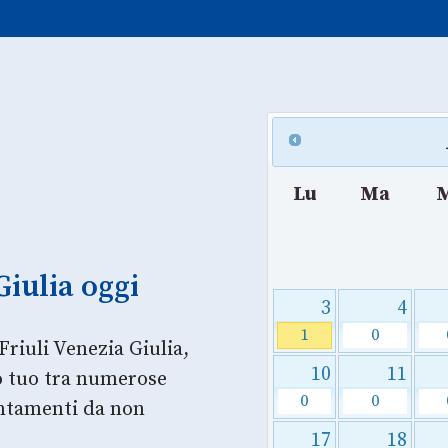
Lu
Ma
Giulia oggi
3
4
1
0
Friuli Venezia Giulia,
10
11
so tuo tra numerose
0
0
untamenti da non
17
18