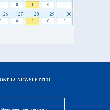
0
0
1
0
0
26
27
28
29
30
0
0
2
0
0
 NOSTRA NEWSLETTER