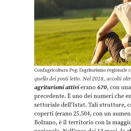
Confagricoltura Fvg: l’agriturismo regionale
quello dei posti letto.
Nel 2018, accolti oltr
agriturismi attivi
erano
670
, con un
precedente. È uno dei numeri che e
settoriale dell’Istat. Tali struttur
coperti (erano 25.504, con un aument
Bolzano, è il territorio con la magg