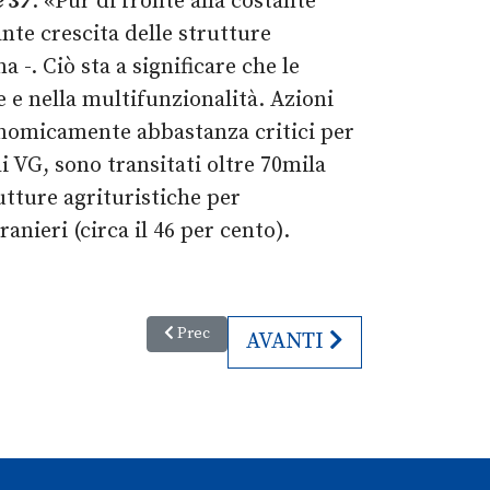
e 37
. «Pur di fronte alla costante
nte crescita delle strutture
-. Ciò sta a significare che le
 e nella multifunzionalità. Azioni
conomicamente abbastanza critici per
li VG, sono transitati oltre 70mila
rutture agrituristiche per
tranieri (circa il 46 per cento).
Articolo precedente: Classifica qualità della vita
Prec
ARTICOLO SUCCESSIVO:
AVANTI