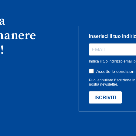
ra
imanere
!