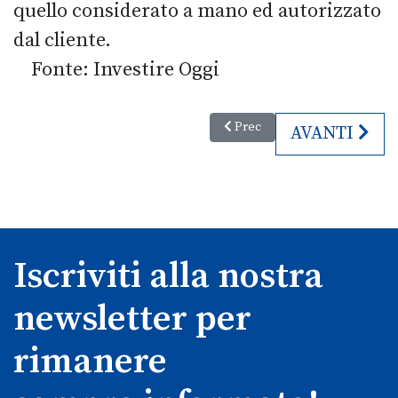
quello considerato a mano ed autorizzato
dal cliente.
Fonte: Investire Oggi
Articolo precedente: L’agrituri
Prec
ARTICOLO SU
AVANTI
Iscriviti alla nostra
newsletter per
rimanere