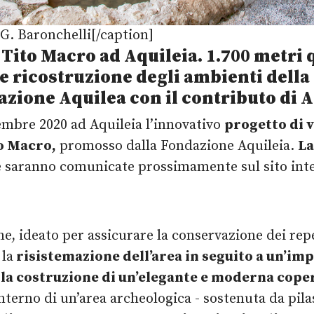
G. Baronchelli[/caption]
 Tito Macro ad Aquileia.
1.700 metri 
 e ricostruzione degli ambienti della
ione Aquilea con il contributo di A
embre 2020 ad Aquileia l’innovativo
progetto di 
o Macro,
promosso dalla Fondazione Aquileia.
L
he saranno comunicate prossimamente sul sito int
ne, ideato per assicurare la conservazione dei repe
 la
risistemazione dell’area in seguito a un’imp
é la costruzione di un’elegante e moderna cop
interno di un’area archeologica - sostenuta da pil