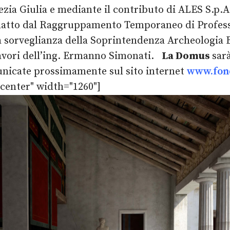
zia Giulia e mediante il contributo di ALES S.p.A.
edatto dal Raggruppamento Temporaneo di Professi
a sorveglianza della Soprintendenza Archeologia Be
 lavori dell’ing. Ermanno Simonati.
La Domus
sar
unicate prossimamente sul sito internet
www.fond
center" width="1260"]