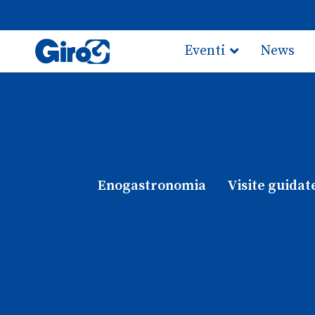
Eventi
News
Scegli il tuo giro
Enogastronomia
Visite guidat