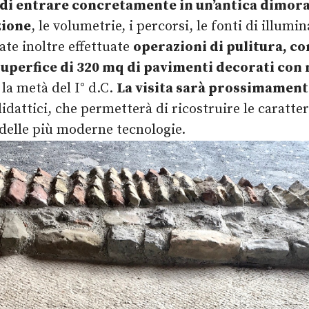
 di entrare concretamente in un’antica dimo
zione
, le volumetrie, i percorsi, le fonti di illumin
tate inoltre effettuate
operazioni di pulitura, c
 superfice di 320 mq di pavimenti decorati con
e la metà del I° d.C.
La visita sarà prossimament
 didattici, che permetterà di ricostruire le caratte
o delle più moderne tecnologie.