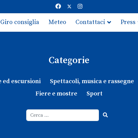
Giro consiglia
Meteo
Contattaci
Press
Categorie
e ed escursioni
Spettacoli, musica e rassegne
Fiere e mostre
Sport
Cerca
Type 2 or more characters for results.