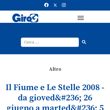
Cerca
Type 2 or more characters for result
Altro
Il Fiume e Le Stelle 2008 -
da gioved&#236; 26
giugno a marted&#236; 5