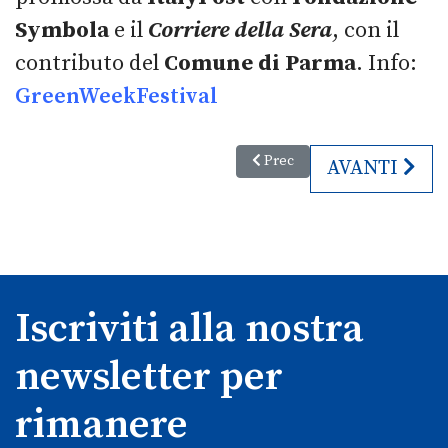
Symbola
e il
Corriere della Sera
, con
il
contributo del
Comune di Parma
. Info:
GreenWeekFestival
Articolo precedente: 39ª Castell
Prec
ARTICOLO S
AVANTI
Iscriviti alla nostra
newsletter per
rimanere