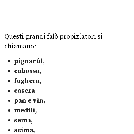
Questi grandi falò propiziatori si
chiamano:
pignarûl
,
cabossa
,
foghera
,
casera
,
pan e vin,
medili,
sema
,
seima,