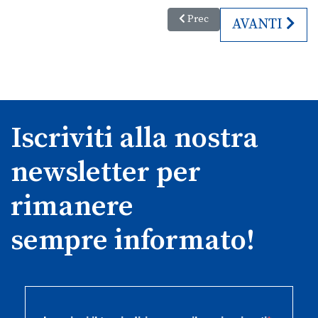
Articolo precedente: Mobilità u
Prec
ARTICOLO S
AVANTI
Iscriviti alla nostra
newsletter per
rimanere
sempre informato!