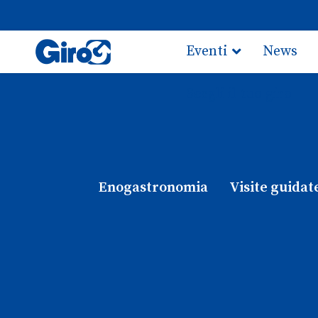
Eventi
News
Scegli il tuo giro
Enogastronomia
Visite guidat