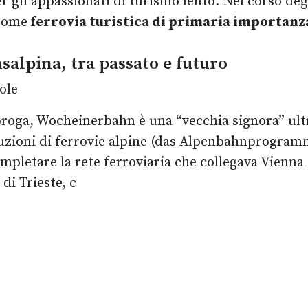
per gli appassionati di turismo lento. Nel corso de
 come
ferrovia turistica di primaria importanz
salpina, tra passato e futuro
ole
proga, Wocheinerbahn è una “vecchia signora” ult
ioni di ferrovie alpine (das Alpenbahnprogramm) 
pletare la rete ferroviaria che collegava Vienna 
di Trieste, c