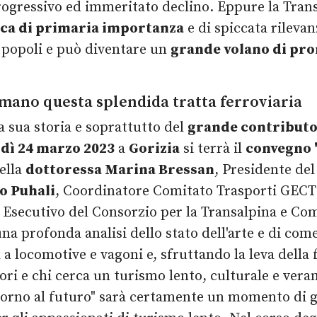
rogressivo ed immeritato declino. Eppure la Tran
tica di primaria importanza
e di spiccata rileva
 popoli e può diventare un
grande volano di pro
mano questa splendida tratta ferroviaria
a sua storia e soprattutto del
grande contributo 
dì 24 marzo 2023
a
Gorizia
si terrà il
convegno 
ella
dottoressa Marina Bressan
, Presidente de
o Puhali
, Coordinatore Comitato Trasporti GECT
Esecutivo del Consorzio per la Transalpina
e
Com
 profonda analisi dello stato dell'arte e di come,
a a locomotive e vagoni e, sfruttando la leva della f
atori e chi cerca un turismo lento, culturale e ver
itorno al futuro" sarà certamente un momento di gr