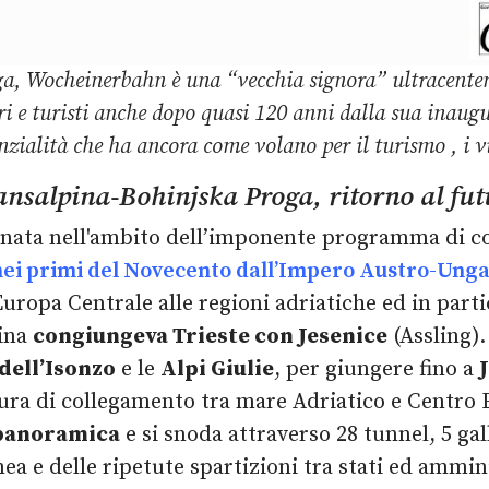
ga, Wocheinerbahn è una “vecchia signora” ultracente
tori e turisti anche dopo quasi 120 anni dalla sua inaug
enzialità che ha ancora come volano per il turismo , i v
ansalpina-Bohinjska Proga, ritorno al fu
 nata nell'ambito dell’imponente programma di cos
nei primi del Novecento dall’Impero Austro-Unga
uropa Centrale alle regioni adriatiche ed in partic
pina
congiungeva Trieste con Jesenice
(Assling)
 dell’Isonzo
e le
Alpi Giulie
, per giungere fino a
ttura di collegamento tra mare Adriatico e Centro
panoramica
e si snoda attraverso 28 tunnel, 5 gal
nea e delle ripetute spartizioni tra stati ed ammin