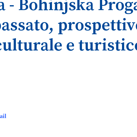
 - Bohinjska Proga
passato, prospettiv
culturale e turistic
ail