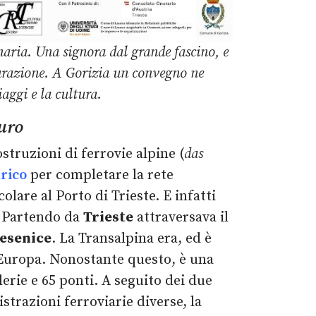
naria.
Una signora dal grande fascino, e
urazione.
A Gorizia un convegno ne
iaggi e la cultura.
turo
truzioni di ferrovie alpine (
das
rico
per completare la rete
olare al Porto di Trieste. E infatti
. Partendo da
Trieste
attraversava il
Jesenice
. La Transalpina era, ed è
 Europa. Nonostante questo, è una
lerie e 65 ponti. A seguito dei due
istrazioni ferroviarie diverse, la