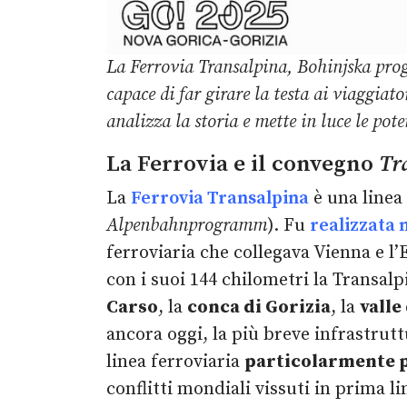
La Ferrovia Transalpina, Bohinjska pro
capace di far girare la testa ai viaggia
analizza la storia e mette in luce le pot
La Ferrovia e il convegno
Tr
La
Ferrovia Transalpina
è una linea
Alpenbahnprogramm
). Fu
realizzata 
ferroviaria che collegava Vienna e l’E
con i suoi 144 chilometri la Transal
Carso
, la
conca di Gorizia
, la
valle
ancora oggi, la più breve infrastru
linea ferroviaria
particolarmente 
conflitti mondiali vissuti in prima li