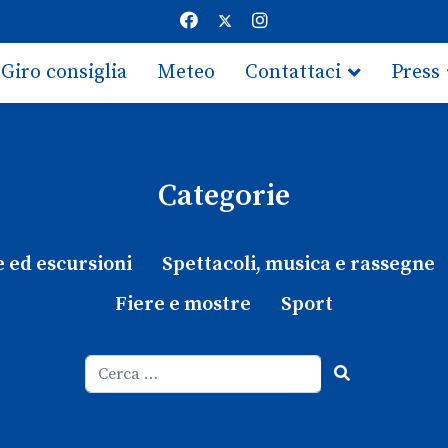
Giro consiglia
Meteo
Contattaci
Press
Categorie
e ed escursioni
Spettacoli, musica e rassegne
Fiere e mostre
Sport
Cerca
Type 2 or more characters for results.