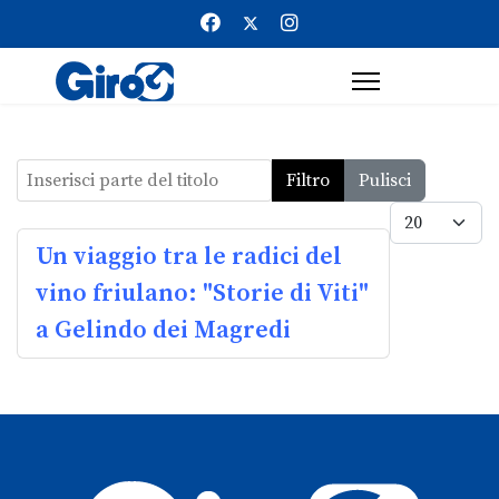
Inserisci parte del titolo
Filtro
Pulisci
Visualizz
Un viaggio tra le radici del
vino friulano: "Storie di Viti"
a Gelindo dei Magredi