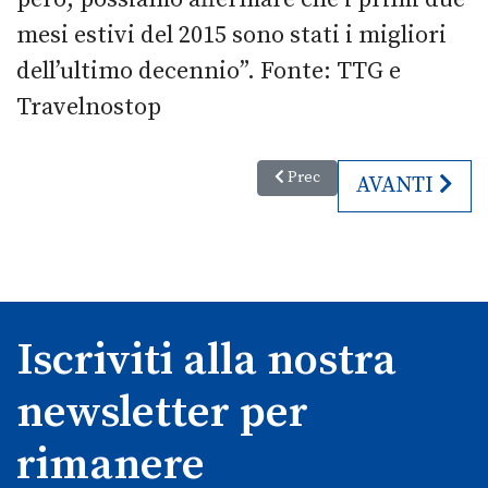
mesi estivi del 2015 sono stati i migliori
dell’ultimo decennio”. Fonte: TTG e
Travelnostop
Articolo precedente: 55. anniver
Prec
ARTICOLO S
AVANTI
Iscriviti alla nostra
newsletter per
rimanere