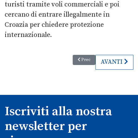
turisti tramite voli commerciali e poi
cercano di entrare illegalmente in
Croazia per chiedere protezione
internazionale.
Articolo precedente: Uno spot s
Prec
ARTICOLO SU
AVANTI
Iscriviti alla nostra
newsletter per