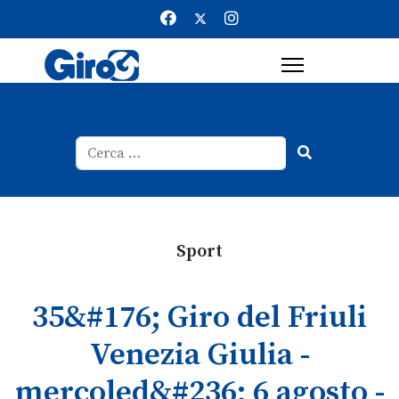
Cerca
Type 2 or more characters for result
Sport
35&#176; Giro del Friuli
Venezia Giulia -
mercoled&#236; 6 agosto -