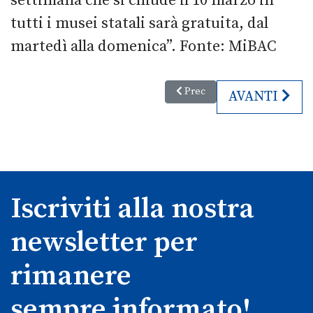
settimana che si chiude il 10 marzo in
tutti i musei statali sarà gratuita, dal
martedì alla domenica”. Fonte: MiBAC
Articolo precedente: Classifica q
Prec
ARTICOLO S
AVANTI
Iscriviti alla nostra
newsletter per
rimanere
sempre informato!