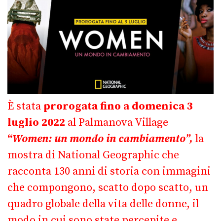
È stata
prorogata fino a domenica 3
luglio 2022
al Palmanova Village
“
Women: un mondo in cambiamento”,
la
mostra di National Geographic che
racconta
130 anni di storia con immagini
che compongono, scatto dopo scatto, un
quadro globale della vita delle donne, il
modo in cui sono state percepite e