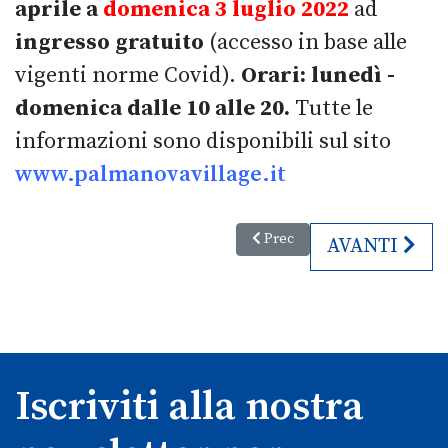
aprile a
domenica 3 luglio 2022
ad
ingresso gratuito
(accesso in base alle
vigenti norme Covid).
Orari: lunedì -
domenica dalle 10 alle 20.
Tutte le
informazioni sono disponibili sul sito
www.palmanovavillage.it
Articolo precedente: Biedermeie
Prec
ARTICOLO SU
AVANTI
Iscriviti alla nostra