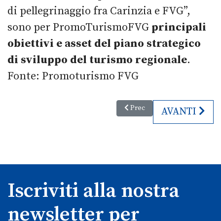
di pellegrinaggio fra Carinzia e FVG”,
sono per PromoTurismoFVG
principali
obiettivi e asset del piano strategico
di sviluppo del turismo regionale
.
Fonte: Promoturismo FVG
Articolo precedente: Lunedì 24
Prec
ARTICOLO S
AVANTI
Iscriviti alla nostra
newsletter per