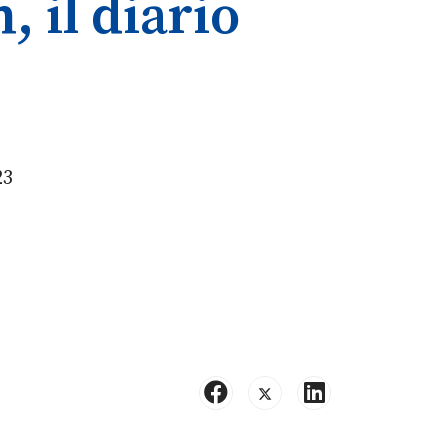
, il diario
23