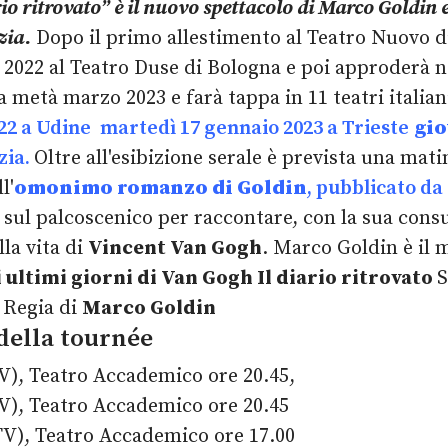
rio ritrovato” è il nuovo spettacolo di Marco Goldin e
zia.
Dopo il primo allestimento al Teatro Nuovo d
022 al Teatro Duse di Bologna e poi approderà nei 
 metà marzo 2023 e farà tappa in 11 teatri italian
22 a Udine
martedì 17 gennaio 2023 a Trieste
gio
zia.
Oltre all'esibizione serale è prevista una mati
l'
omonimo romanzo di Goldin
, pubblicato da
rà sul palcoscenico per raccontare, con la sua con
la vita di
Vincent Van Gogh
. Marco Goldin è il 
i ultimi giorni di Van Gogh
Il diario ritrovato
S
Regia di
Marco Goldin
della tournée
V), Teatro Accademico ore 20.45,
V), Teatro Accademico ore 20.45
TV), Teatro Accademico ore 17.00