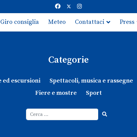
Giro consiglia
Meteo
Contattaci
Press
Categorie
e ed escursioni
Spettacoli, musica e rassegne
Fiere e mostre
Sport
Cerca
Type 2 or more characters for results.