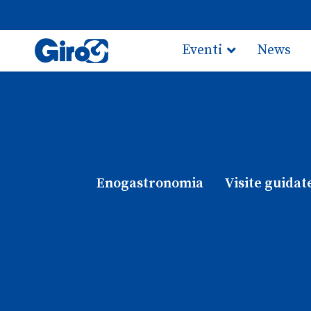
Eventi
News
Scegli il tuo giro
Enogastronomia
Visite guidat