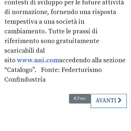
contesti di sviluppo per le future attività
di normazione, fornendo una risposta
tempestiva a una società in
cambiamento. Tutte le prassi di
riferimento sono gratuitamente
scaricabili dal
sito
www.uni.com
accedendo alla sezione
“Catalogo”. Fonte: Federturismo
Confindustria
Articolo precedente: Musei, ria
Prec
ARTICOLO SU
AVANTI