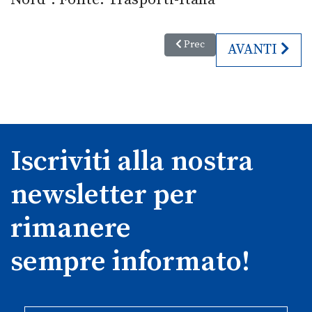
Articolo precedente: Occupazion
Prec
ARTICOLO S
AVANTI
Iscriviti alla nostra
newsletter per
rimanere
sempre informato!