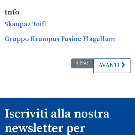
Info
Skaupaz Toifl
Gruppo Krampus Fusine Flagellum
Articolo precedente: I Krampus
Prec
ARTICOLO SU
AVANTI
Iscriviti alla nostra
newsletter per