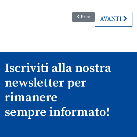
Articolo precedente: Vita e dif
Prec
ARTICOLO S
AVANTI
Iscriviti alla nostra
newsletter per
rimanere
sempre informato!