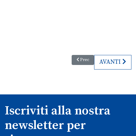
Articolo precedente: Aquileia S
Prec
ARTICOLO S
AVANTI
Iscriviti alla nostra
newsletter per