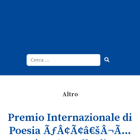
Cerca
Type 2 or more characters for result
Altro
Premio Internazionale di
Poesia ÃƒÂ¢Ã¢â€šÂ¬Ã…