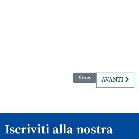
Articolo precedente: Talenti Sp
Prec
ARTICOLO S
AVANTI
Iscriviti alla nostra