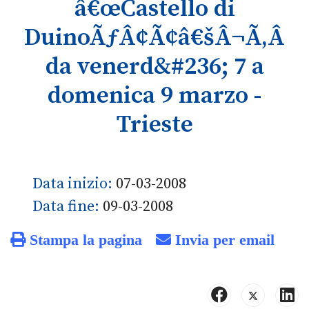
â€œCastello di
DuinoÃƒÂ¢Ã¢â€šÂ¬Ã‚Â
da venerd&#236; 7 a
domenica 9 marzo -
Trieste
Data inizio:
07-03-2008
Data fine:
09-03-2008
Stampa la pagina
Invia per email